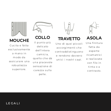
COLLO
ASOLA
TRAVETTO
MOUCHE
Il punto più
Una finitura
Uno di quei piccoli
Cucita e fatta
delicato
fatta da
accorgimenti che
esclusivamente
dell’intera
esperte
contraddistinguono
a mano in
camicia,
ricamatrici
e rendono davvero
modo da
quello che dà
e realizzate
unici i nostri capi.
assicurare una
una piacevole
con filo in
robustezza
sensazione di
tinta o a
superiore.
carezza sulla
contrasto.
pelle.
LEGALI