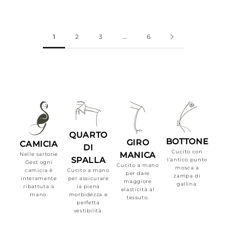
1
2
3
…
6
QUARTO
BOTTONE
GIRO
CAMICIA
DI
Cucito con
MANICA
Nelle sartorie
SPALLA
l’antico punto
Gest ogni
Cucito a mano
mosca a
camicia è
Cucito a mano
per dare
zampa di
interamente
per assicurare
maggiore
gallina.
ribattuta a
la piena
elasticità al
mano.
morbidezza e
tessuto.
perfetta
vestibilità.