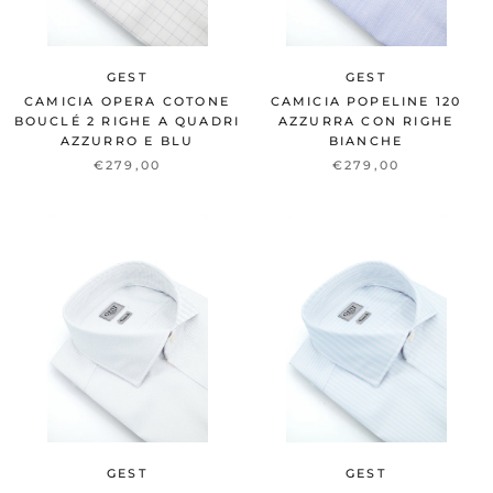
GEST
GEST
CAMICIA OPERA COTONE
CAMICIA POPELINE 120
BOUCLÉ 2 RIGHE A QUADRI
AZZURRA CON RIGHE
AZZURRO E BLU
BIANCHE
€279,00
€279,00
GEST
GEST