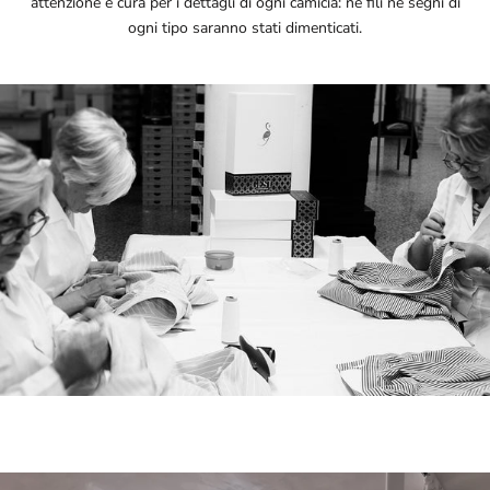
attenzione e cura per i dettagli di ogni camicia: né fili né segni di
ogni tipo saranno stati dimenticati.