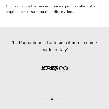
Ordina subito le tue camicie online e approfitta delle nostre
acquisto camicie su misura semplice e veloce.
'Puglia, si può coltivare cotone biologico e in
'Dalla Puglia arriva il primo cotone italiano'
'Triplica il raccolto della prima piantagione
'Il primo raccolto di cotone Made in Italy'
'Il ritorno del cotone in Italia è merito
'La Puglia tiene a battesimo il primo cotone
dell’inventiva di due giovani imprenditori
italiana di cotone, al ritmo di musica'
filiera'
made in Italy'
foggiani'