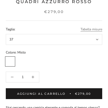
QUADRI AZZURRO ROSSO
€279,00
Taglia:
Tabella misure
37
Colore:
Misto
Misto
AGGIUNGI AL CARRELLO
€279,00
Stai cercando una camicia elegante e comoda al tempo stesso?