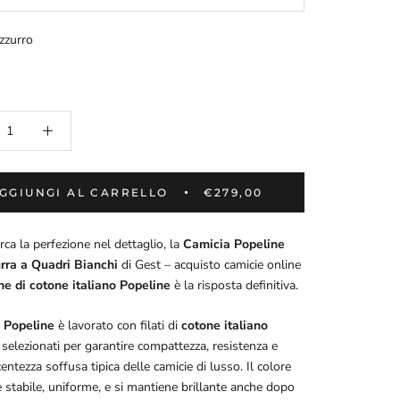
zzurro
GGIUNGI AL CARRELLO
€279,00
rca la perfezione nel dettaglio, la
Camicia Popeline
rra a Quadri Bianchi
di Gest – acquisto camicie online
ne di cotone italiano Popeline
è la risposta definitiva.
o
Popeline
è lavorato con filati di
cotone italiano
selezionati per garantire compattezza, resistenza e
entezza soffusa tipica delle camicie di lusso. Il colore
 stabile, uniforme, e si mantiene brillante anche dopo