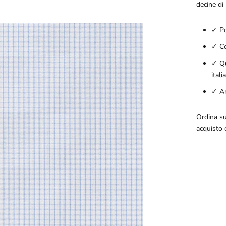
decine di 
✓ Po
✓ Co
✓ Qu
itali
✓ An
Ordina su
acquisto 