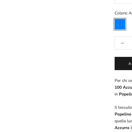
Colore:
A
Azzurro
A
Per chi ce
100 Azzu
in
Popeli
Il tessut
Popeline
quella luc
Azzurra
è