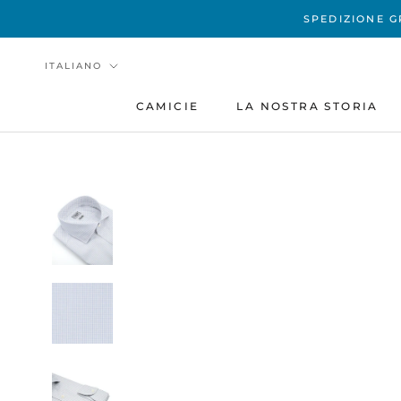
Vai
SPEDIZIONE G
al
contenuto
Lingua
ITALIANO
CAMICIE
LA NOSTRA STORIA
LA NOSTRA STORIA