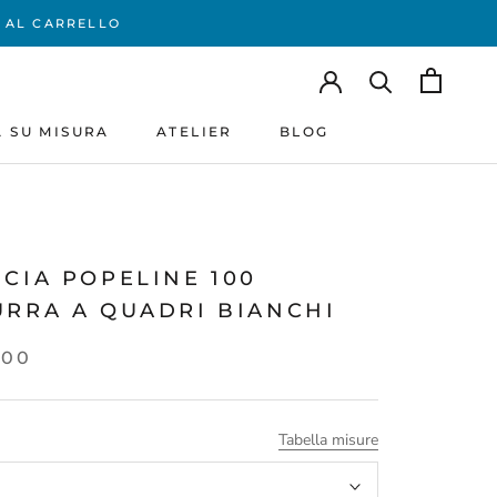
% AL CARRELLO
A SU MISURA
ATELIER
BLOG
A SU MISURA
ATELIER
BLOG
CIA POPELINE 100
URRA A QUADRI BIANCHI
,00
Tabella misure