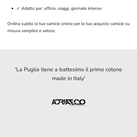
✓ Adatto per: ufficio, viaggi, giornate intense
Ordina subito le tue camicie online per le tue acquisto camicie su
misura semplice e veloce.
'Puglia, si può coltivare cotone biologico e in
'Dalla Puglia arriva il primo cotone italiano'
'Triplica il raccolto della prima piantagione
'Il primo raccolto di cotone Made in Italy'
'Il ritorno del cotone in Italia è merito
'La Puglia tiene a battesimo il primo cotone
dell’inventiva di due giovani imprenditori
italiana di cotone, al ritmo di musica'
filiera'
made in Italy'
foggiani'