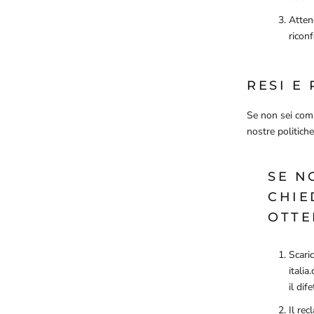
Attend
riconf
RESI E
Se non sei comp
nostre politiche
SE N
CHIE
OTTE
Scaric
italia
il dif
Il re