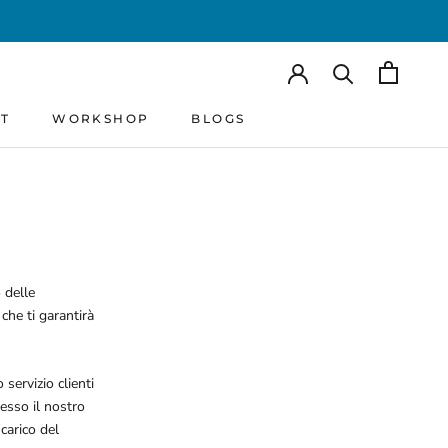
RT
WORKSHOP
BLOGS
RT
WORKSHOP
BLOGS
 delle
che ti garantirà
 servizio clienti
resso il nostro
carico del