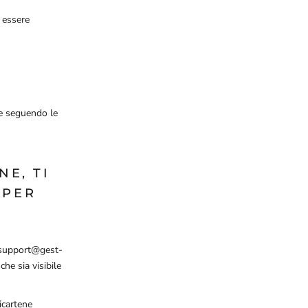
à essere
le seguendo le
NE, TI
 PER
a: support@gest-
che sia visibile
icartene