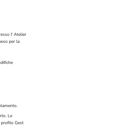
esso l' Atelier
peso per la
difiche
untamento.
rto. Le
 profilo Gest