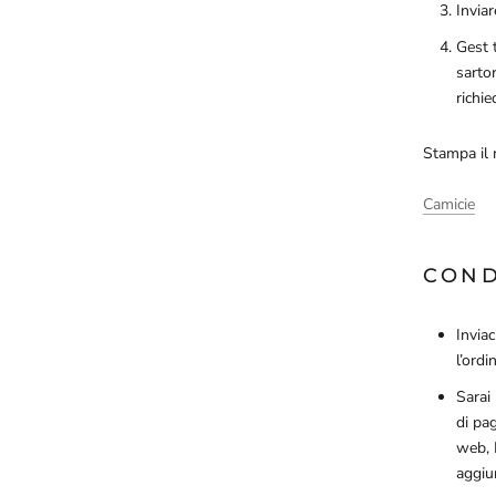
Invia
Gest 
sartor
richi
Stampa il 
Camicie
COND
Inviac
l’ordi
Sarai
di pa
web, 
aggiu