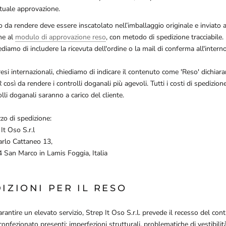
ntuale approvazione.
o da rendere deve essere inscatolato nell’imballaggio originale e inviato 
me al
modulo di approvazione reso
, con metodo di spedizione tracciabile.
ediamo di includere la ricevuta dell'ordine o la mail di conferma all'intern
resi internazionali, chiediamo di indicare il contenuto come 'Reso' dichiara
così da rendere i controlli doganali più agevoli. Tutti i costi di spedizion
lli doganali saranno a carico del cliente.
zzo di spedizione:
It Oso S.r.l
arlo Cattaneo 13,
 San Marco in Lamis Foggia, Italia
IZIONI PER IL RESO
rantire un elevato servizio, Strep It Oso S.r.l. prevede il recesso del cont
onfezionato presenti: imperfezioni strutturali, problematiche di vestibilit