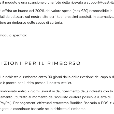
re il modulo e una scansione o una foto della ricevuta a support@gest-ita
ti offrirà un buono del 200% del valore speso (max €20) riconoscibile in
iali da utilizzare sul nostro sito per i tuoi prossimi acquisti. In alternativa
edere un rimborso delle spese di sartoria.
modulo specifico:
IZIONI PER IL RIMBORSO
i la richiesta di rimborso entro 30 giorni dalla dalla ricezione del capo o d
ne è pronto per il ritiro presso il nostro Atelier.
 rimborsato entro 7 giorni lavorativi dal ricevimento della richiesta con 
gamento utilizzato al momento dell’acquisto qualora possibile (Carta di C
PayPal). Per pagamenti effettuati attraverso Bonifico Bancario o POS, ti
ngere le coordinate bancarie nella richiesta di rimborso.