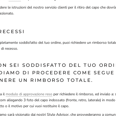
ere le istruzioni del nostro servizio clienti per il ritiro del capo che dovr
ezionato.
 RECESSI
letamente soddisfatto del tuo ordine, puoi richiedere un rimborso tota
 di recesso.
ON SEI SODDISFATTO DEL TUO ORDI
DIAMO DI PROCEDERE COME SEGUE
NERE UN RIMBORSO TOTALE.
a il
modulo di approvazione reso
per richiedere il rimborso, ed invialo 
.com allegando 3 foto del capo indossato (fronte, retro, laterale) in modo 
etto o il motivo per cui vuoi restituire il capo.
clamo sarà visionato dai nostri Style Advisor, che provvederanno a comun