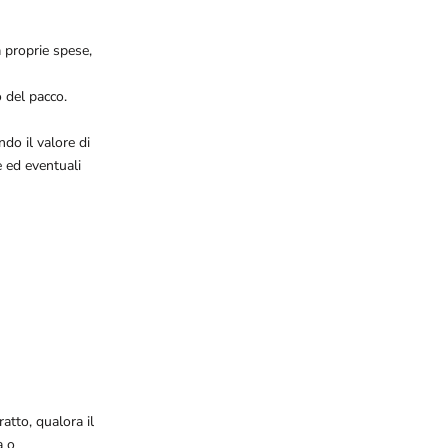
a proprie spese,
o del pacco.
ndo il valore di
e ed eventuali
ratto, qualora il
à o