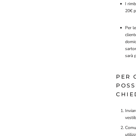
I rimb
20€ p
Per le
client
domici
sartor
sarà p
PER 
POSS
CHIE
Inviar
vestib
Comun
utilizz