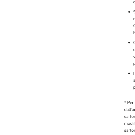
R
d
v
I
a
p
* Per 
dall'
sartor
modifi
sartor