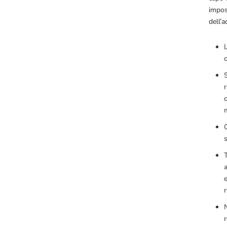
imposs
dell’
d
S
r
d
T
a
N
r