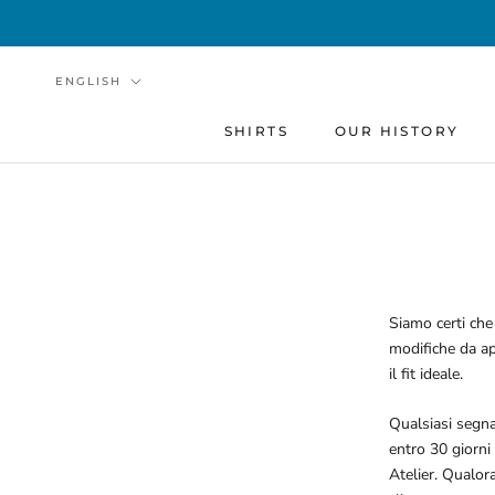
Skip
to
content
Language
ENGLISH
SHIRTS
OUR HISTORY
OUR HISTORY
Siamo certi che 
modifiche da ap
il fit ideale.
Qualsiasi segnal
entro 30 giorni 
Atelier. Qualora