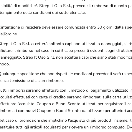
ibilità di modifiche*. Strep It Oso S.r.l., prevede il rimborso di quanto 
adempimento delle condizioni qui sotto elencate.
L’intenzione di recedere deve essere comunicata entro 30 giorni dalla spe
ell’ordine.
trep It Oso S.r.l. accetterà soltanto capi non utilizzati o danneggiati, si ris
ifiutare il rimborso nel caso in cui il capo presenti evidenti segni di utilizz
anneggiato. Strep It Oso S.r.l. non accetterà capi che siano stati modifica
modo.
Qualunque spedizione che non rispetti le condizioni precedenti sarà risped
senza l'emissione di alcun rimborso.
utti i rimborsi saranno effettuati con il metodo di pagamento utilizzato in
cquisti effettuati con carta di credito saranno rimborsati sulla carta utiliz
effettuare l'acquisto. Coupon o Buoni Sconto utilizzati per acquistare il 
rimborsati con nuovi Coupon o Buoni Sconto da utilizzare per ulteriori acq
el caso di promozioni che implichino l'acquisto di più prodotti insieme, il
estituire tutti gli articoli acquistati per ricevere un rimborso completo. Eve