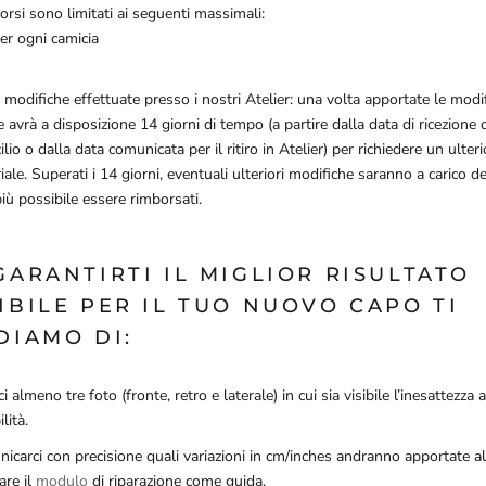
orsi sono limitati ai seguenti massimali:
er ogni camicia
 modifiche effettuate presso i nostri Atelier: una volta apportate le modif
e avrà a disposizione 14 giorni di tempo (a partire dalla data di ricezione 
lio o dalla data comunicata per il ritiro in Atelier) per richiedere un ulter
iale. Superati i 14 giorni, eventuali ulteriori modifiche saranno a carico d
iù possibile essere rimborsati.
GARANTIRTI IL MIGLIOR RISULTATO
IBILE PER IL TUO NUOVO CAPO TI
DIAMO DI:
ci almeno tre foto (fronte, retro e laterale) in cui sia visibile l’inesattezza a
ilità.
icarci con precisione quali variazioni in cm/inches andranno apportate al
are il
modulo
di riparazione come guida.