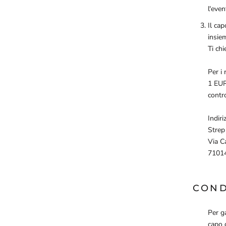
l'eve
Il cap
insie
Ti chi
Per i 
1 EUR 
contro
Indiri
Strep 
Via C
71014
COND
Per ga
capo c