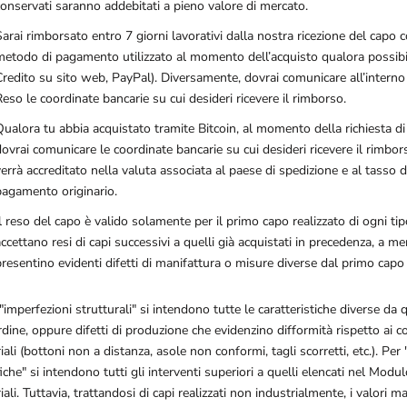
conservati saranno addebitati a pieno valore di mercato.
Sarai rimborsato entro 7 giorni lavorativi dalla nostra ricezione del capo 
metodo di pagamento utilizzato al momento dell’acquisto qualora possibil
Credito su sito web, PayPal). Diversamente, dovrai comunicare all’intern
eso le coordinate bancarie su cui desideri ricevere il rimborso.
Qualora tu abbia acquistato tramite Bitcoin, al momento della richiesta d
ovrai comunicare le coordinate bancarie su cui desideri ricevere il rimbor
errà accreditato nella valuta associata al paese di spedizione e al tasso 
pagamento originario.
l reso del capo è valido solamente per il primo capo realizzato di ogni tip
ccettano resi di capi successivi a quelli già acquistati in precedenza, a 
resentino evidenti difetti di manifattura o misure diverse dal primo capo 
"imperfezioni strutturali" si intendono tutte le caratteristiche diverse da
ordine, oppure difetti di produzione che evidenzino difformità rispetto ai 
iali (bottoni non a distanza, asole non conformi, tagli scorretti, etc.). Per 
che" si intendono tutti gli interventi superiori a quelli elencati nel Modu
iali. Tuttavia, trattandosi di capi realizzati non industrialmente, i valori m