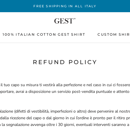
FREE SHIPPING IN ALL ITALY
100% ITALIAN COTTON GEST SHIRT
CUSTOM SHI
100% ITALIAN COTTON GEST SHIRT
CUSTOM SHI
REFUND POLICY
il tuo capo su misura ti vestirà alla perfezione e nel caso in cui ci fossero
portare, avrai a disposizione un servizio post-vendita puntuale e attento 
azione (difetti di vestibilità, imperfezioni o altro) deve pervenire al nostro
dalla ricezione del capo o dal giorno in cui l’ordine è pronto per il ritiro p
 la segnalazione avvenga oltre i 30 giorni, eventuali interventi saranno a 