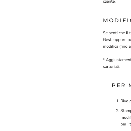
cliente.
MODIFI
Se senti che il 
Gest, oppure puo
modifica (fino a
* Aggiustamenti
sartoriali.
PER 
Rivolg
Stamp
modif
per i 