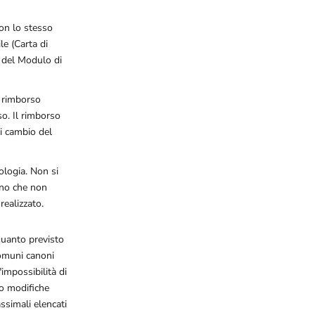
con lo stesso
e (Carta di
o del Modulo di
i rimborso
so. Il rimborso
di cambio del
ologia. Non si
meno che non
realizzato.
 quanto previsto
comuni canoni
"impossibilità di
lo modifiche
assimali elencati