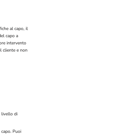
iche al capo, il
del capo a
iore intervento
el cliente e non
 livello di
 capo. Puoi