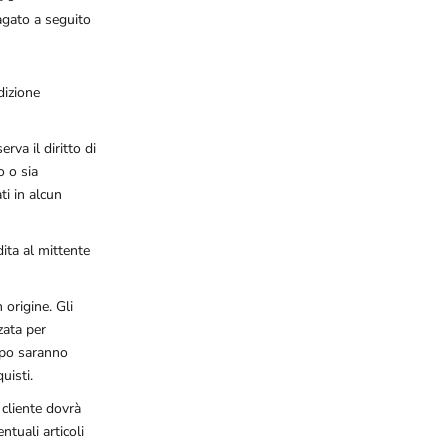
pagato a seguito
dizione
erva il diritto di
o o sia
ti in alcun
ita al mittente
 origine. Gli
zata per
capo saranno
uisti.
 cliente dovrà
ntuali articoli