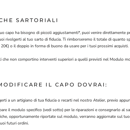
CHE SARTORIALI
tuo capo ha bisogno di piccoli aggiustamenti*, puoi venire direttamente pr
i rivolgerti al tuo sarto di fiducia. Ti rimborseremo il totale di quanto s
 20€) o il doppio in forma di buono da usare per i tuoi prossimi acquisti.
 che non comportino interventi superiori a quelli previsti nel Modulo mo
MODIFICARE IL CAPO DOVRAI:
erti a un artigiano di tua fiducia o recarti nel nostro Atelier, previo app
are il modulo specifico (vedi sotto) per le riparazioni e consegnarlo al sa
iche, opportunamente riportate sul modulo, verranno aggiornate sul tuo
tuoi futuri ordini.